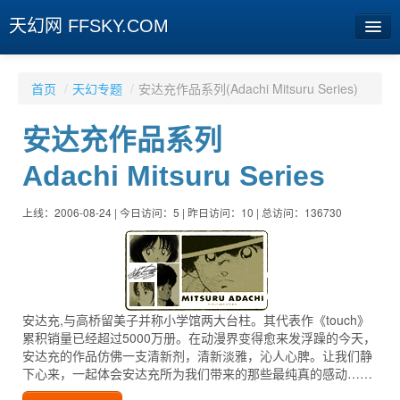
天幻网 FFSKY.COM
首页
首页
/
天幻专题
/
安达充作品系列(Adachi Mitsuru Series)
资讯
安达充作品系列
周边
Adachi Mitsuru Series
娱乐
上线：2006-08-24 | 今日访问：5 | 昨日访问：10 | 总访问：136730
专题
相册
社区
安达充,与高桥留美子并称小学馆两大台柱。其代表作《touch》
旧版临时
累积销量已经超过5000万册。在动漫界变得愈来发浮躁的今天，
安达充的作品仿佛一支清新剂，清新淡雅，沁人心脾。让我们静
下心来，一起体会安达充所为我们带来的那些最纯真的感动……
[登陆] [注册]